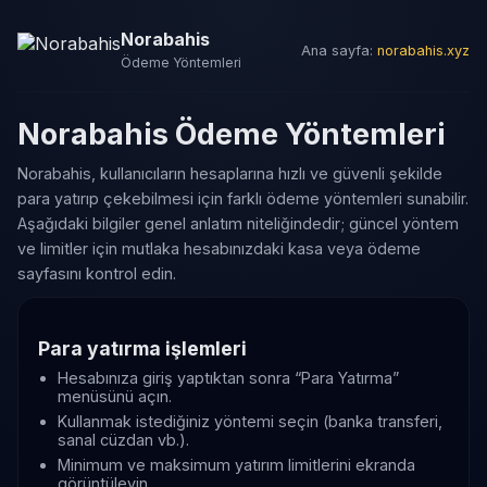
Norabahis
Ana sayfa:
norabahis.xyz
Ödeme Yöntemleri
Norabahis Ödeme Yöntemleri
Norabahis, kullanıcıların hesaplarına hızlı ve güvenli şekilde
para yatırıp çekebilmesi için farklı ödeme yöntemleri sunabilir.
Aşağıdaki bilgiler genel anlatım niteliğindedir; güncel yöntem
ve limitler için mutlaka hesabınızdaki kasa veya ödeme
sayfasını kontrol edin.
Para yatırma işlemleri
Hesabınıza giriş yaptıktan sonra “Para Yatırma”
menüsünü açın.
Kullanmak istediğiniz yöntemi seçin (banka transferi,
sanal cüzdan vb.).
Minimum ve maksimum yatırım limitlerini ekranda
görüntüleyin.